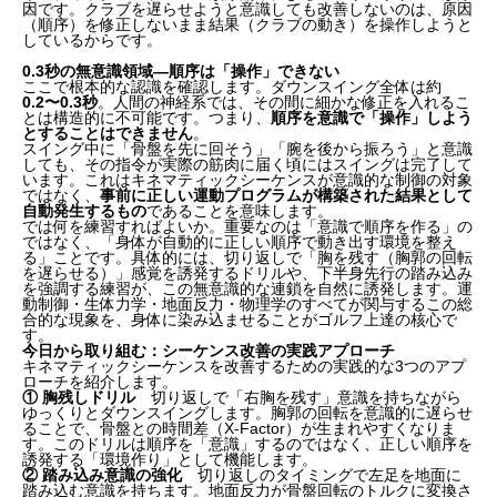
因です。クラブを遅らせようと意識しても改善しないのは、原因
（順序）を修正しないまま結果（クラブの動き）を操作しようと
しているからです。
0.3秒の無意識領域—順序は「操作」できない
ここで根本的な認識を確認します。ダウンスイング全体は約
0.2〜0.3秒
。人間の神経系では、その間に細かな修正を入れるこ
とは構造的に不可能です。つまり、
順序を意識で「操作」しよう
とすることはできません
。
スイング中に「骨盤を先に回そう」「腕を後から振ろう」と意識
しても、その指令が実際の筋肉に届く頃にはスイングは完了して
います。これはキネマティックシーケンスが意識的な制御の対象
ではなく、
事前に正しい運動プログラムが構築された結果として
自動発生するもの
であることを意味します。
では何を練習すればよいか。重要なのは「意識で順序を作る」の
ではなく、「身体が自動的に正しい順序で動き出す環境を整え
る」ことです。具体的には、切り返しで「胸を残す（胸郭の回転
を遅らせる）」感覚を誘発するドリルや、下半身先行の踏み込み
を強調する練習が、この無意識的な連鎖を自然に誘発します。運
動制御・生体力学・地面反力・物理学のすべてが関与するこの総
合的な現象を、身体に染み込ませることがゴルフ上達の核心で
す。
今日から取り組む：シーケンス改善の実践アプローチ
キネマティックシーケンスを改善するための実践的な3つのアプ
ローチを紹介します。
① 胸残しドリル
切り返しで「右胸を残す」意識を持ちながら
ゆっくりとダウンスイングします。胸郭の回転を意識的に遅らせ
ることで、骨盤との時間差（X-Factor）が生まれやすくなりま
す。このドリルは順序を「意識」するのではなく、正しい順序を
誘発する「環境作り」として機能します。
② 踏み込み意識の強化
切り返しのタイミングで左足を地面に
踏み込む意識を持ちます。地面反力が骨盤回転のトルクに変換さ