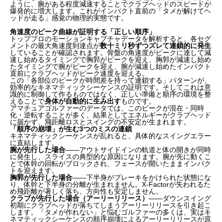
ように、腕がある程度減速することでクラブヘッドのスピードが
爆発的に増大します。これがインパクト直前の「タメが解けてヘ
ッドが走る」感覚の物理的実態です。
角速度のピーク曲線が証明する「正しい順序」
トッププロのモーションキャプチャデータを解析すると、各セグ
メントの最大角速度到達点が
数十ミリ秒ずつズレて連鎖的に発生
していることが確認されます。骨盤の角速度がピークに達して減
速し始めるタイミングで胸郭がピークを迎え、胸郭が減速し始め
たタイミングで腕がピークを迎え、腕が減速し始めたインパクト
直前にクラブヘッドがピーク速度を迎える。
この「各部位のピークが時間差を持って連鎖する」パターンが、
効率的なキネマティックシーケンスの証明です。そしてこれは意
識的に制御して作るものではなく、正しい準備と順序の環境を整
えることで
身体が自動的に生み出す
ものです。
アマチュアゴルファーのデータでは、このピークが混在・同時
化・逆転することが多く、結果としてエネルギーがクラブヘッド
に届かず、飛距離ロスとスイングの不安定が生まれます。
「順序の崩壊」が生む3つのミスの連鎖
キネマティックシーケンスが乱れると、具体的なスイングエラー
に直結します。
腕が先行した場合
——アウトサイドインの軌道と体の開きが同時
に発生し、スライスの典型的な原因になります。腕が先に動くこ
とで体幹の回転がブロックされ、フェースが開いたままインパク
トを迎えます。
胸郭が先行した場合
——下半身がブレーキをかけられた状態にな
り、体幹と下半身の分離が生まれません。X-Factorが失われるた
め飛距離が著しく落ち、方向性も安定しません。
クラブが先行した場合（アーリーリリース）
——ダウンスイング
初期にクラブヘッドが落ちてしまうアーリーリリースを引き起こ
します。「タメが作れない」と悩むゴルファーの多くは、実はキ
ネマティックシーケンスの順序崩壊によるアーリーリリースが原