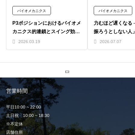
バイオメカニクス
バイオメカニクス
P3ポジションにおけるバイオメ
力むほど遅くなる 
カニクス的連鎖とスイング効率
振ろうとしない人
の科学的考察
ドスピードを手に
2026.03.19
2026.07.07
営業時間
平日10:00 ~ 22:00
土日祝 10:00 ~ 18:30
※不定休
店舗住所