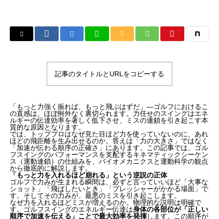
記事のタイトルとURLをコピーする
「もっと力強く振れば、もっと飛ぶはずだ」—ゴルフにおけるこ
の直感は、ほぼ例外なく裏切られます。力任せのスイングはエネ
ルギーの伝達効率を著しく低下させ、ミスの連鎖を引き起こす本
質的な原因となります。
では、トッププロはなぜ見た目ほど力を使っていないのに、あれ
ほどの飛距離を生み出せるのか。答えは「力の大きさ」ではなく
「加速が伝わる順序の正確さ」にあります。この記事では、ゴル
フスイングのパフォーマンスを支配するキネマティックシーケン
ス（運動連鎖）の仕組みを、バイオメカニクスと運動科学の観点
から徹底的に解説します。
「もっと力を入れるほど崩れる」という逆説の正体
ゴルフで力みが生まれる瞬間は、必ずと言っていいほど「大事な
ショット」「飛ばしたいとき」「プレッシャーがかかる場面」で
す。そしてその力みが、最悪のミスを引き起こします。
なぜ力を入れるほどミスが増えるのか。物理的な説明は明確で
す。ゴルフスイングのエネルギー伝達は
身体の各部位が「正しい
順序で加速を伝える」ことで最大効率を発揮
します。この順序が