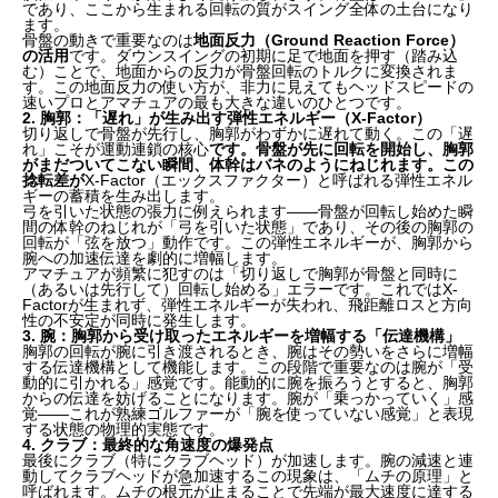
であり、ここから生まれる回転の質がスイング全体の土台になり
ます。
骨盤の動きで重要なのは
地面反力（Ground Reaction Force）
の活用
です。ダウンスイングの初期に足で地面を押す（踏み込
む）ことで、地面からの反力が骨盤回転のトルクに変換されま
す。この地面反力の使い方が、非力に見えてもヘッドスピードの
速いプロとアマチュアの最も大きな違いのひとつです。
2. 胸郭：「遅れ」が生み出す弾性エネルギー（X-Factor）
切り返しで骨盤が先行し、胸郭がわずかに遅れて動く。この「遅
れ」こそが運動連鎖の核心
です。骨盤が先に回転を開始し、胸郭
がまだついてこない瞬間、体幹はバネのようにねじれます。この
捻転差が
X-Factor（エックスファクター）と呼ばれる弾性エネル
ギーの蓄積を生み出します。
弓を引いた状態の張力に例えられます——骨盤が回転し始めた瞬
間の体幹のねじれが「弓を引いた状態」であり、その後の胸郭の
回転が「弦を放つ」動作です。この弾性エネルギーが、胸郭から
腕への加速伝達を劇的に増幅します。
アマチュアが頻繁に犯すのは「切り返しで胸郭が骨盤と同時に
（あるいは先行して）回転し始める」エラーです。これではX-
Factorが生まれず、弾性エネルギーが失われ、飛距離ロスと方向
性の不安定が同時に発生します。
3. 腕：胸郭から受け取ったエネルギーを増幅する「伝達機構」
胸郭の回転が腕に引き渡されるとき、腕はその勢いをさらに増幅
する伝達機構として機能します。この段階で重要なのは腕が「受
動的に引かれる」感覚です。能動的に腕を振ろうとすると、胸郭
からの伝達を妨げることになります。腕が「乗っかっていく」感
覚——これが熟練ゴルファーが「腕を使っていない感覚」と表現
する状態の物理的実態です。
4. クラブ：最終的な角速度の爆発点
最後にクラブ（特にクラブヘッド）が加速します。腕の減速と連
動してクラブヘッドが急加速するこの現象は、「ムチの原理」と
呼ばれます。ムチの根元が止まることで先端が最大速度に達する