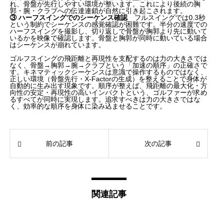
れ、骨盤が先行しやすい環境が整います。これにより後続の胸
郭・腕・クラブへの伝達連鎖が自然に引き起こされます。
③ ハーフスイングでのシーケンス確認
フルスイングでは0.3秒
という制約でシーケンスの感覚確認が困難です。半分の速度での
ハーフスイングを撮影し、切り返しで骨盤が胸郭より先に動いて
いるかを映像で確認します。骨盤と胸郭が同時に動いている場合
はシーケンスが崩れています。
ゴルフスイングの飛距離と再現性を支配するのは力の大きさでは
なく、骨盤→胸郭→腕→クラブという「加速の順序」の正確さで
す。キネマティックシーケンスは意識で操作するものではなく、
正しい環境（骨盤先行・X-Factorの生成）を整えることで身体が
自動的に生み出す現象です。順序が整えば、飛距離の最大化・方
向性の安定・再現性の高いインパクトという、ゴルファーが求め
るすべてが同時に実現します。追求すべきは力の大きさではな
く、効率的な順序を身体に染み込ませることです。
前の記事
次の記事
関連記事