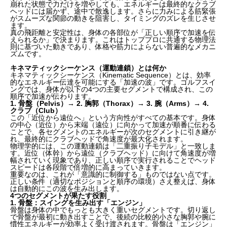
崩れた状態で力だけを増やしても、エネルギーは最終的なクラブ
ヘッドには届かず、途中で散逸します。さらに力みによる筋緊張
がスムーズな関節の動きを阻害し、タイミングのズレを生じさせ
ます。
真の飛距離と安定性は、身体の各部位が「正しい順序で加速を伝
えられるか」で決まります。これはトッププロに共通する物理法
則に基づいた動きであり、体格や筋力によらない普遍的なメカニ
ズムです。
キネマティックシーケンス（運動連鎖）とは何か
キネマティックシーケンス（Kinematic Sequence）とは、効率
的なエネルギー伝達を可能にする「加速の波」です。ゴルフスイ
ングでは、身体が以下の4つの主要セグメントで構成され、この
順序で加速が伝わります。
1. 骨盤（Pelvis）→ 2. 胸郭（Thorax）→ 3. 腕（Arms）→ 4.
クラブ（Club）
この「近位から遠位へ」という方向性がすべての基本です。身体
の中心（近位）から末端（遠位）に向かって加速が順番に伝わる
ことで、各セグメントのエネルギーが次のセグメントに引き継が
れ、最終的にクラブヘッドで角速度が最大化されます。
物理学的には、この運動連鎖は「二重振り子モデル」と一致しま
す。近位（体幹）から遠位（クラブヘッド）に向けて角速度が増
幅されていく現象であり、正しい順序で実行されることでヘッド
スピードは各段階で倍増的に高まっていきます。
重要なのは、これが「意識的に制御する」ものではない点です。
正しい条件（適切なポジションと順序の環境）さえ整えば、身体
は自動的にこの波を生み出します。
4つのセグメントが果たす役割
1. 骨盤：スイングを生み出す「エンジン」
骨盤は身体の中でもっとも大きく重いセグメントです。切り返し
で骨盤が最初に動き出すことで、後続の比較的小さな胸郭や腕に
慣性エネルギーが効率よく受け渡されます。骨盤は「エンジン」