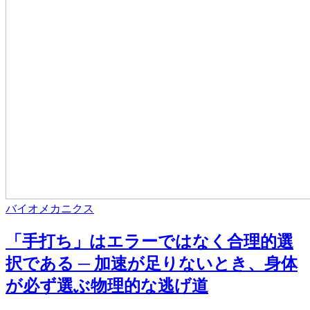
バイオメカニクス
「手打ち」はエラーではなく合理的選
択である ─ 加速が足りないとき、身体
が必ず選ぶ物理的な逃げ道