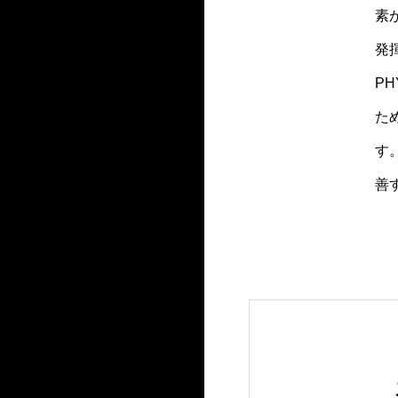
素
発
P
た
す
善