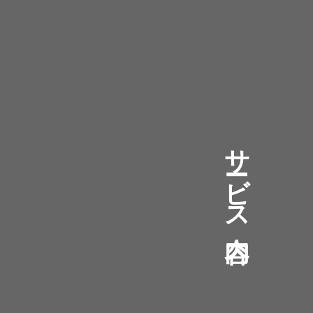
サ
ビ
ス