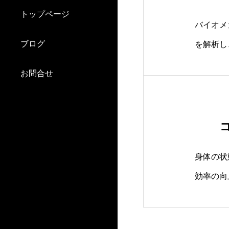
トップページ
バイオメ
ブログ
を解析し
動作、タ
お問合せ
す。
身体の状
効率の向
や肩の違
す。